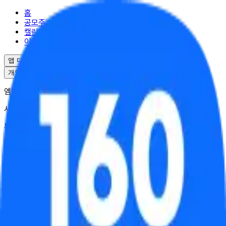
홈
공모주
캘린더
이벤트
앱 다운로드
개인정보처리방침
서비스이용약관
엠엘투자자문(주) | 대표 윤도선
사업자등록번호 : 341-88-02703
통신판매업 : 2025-서울강남-04995
서울특별시 강남구 역삼로17길 10
대표번호 : 02-6949-0045
© ML Investment Advisory Co.,Ltd. All Rights Reserved.