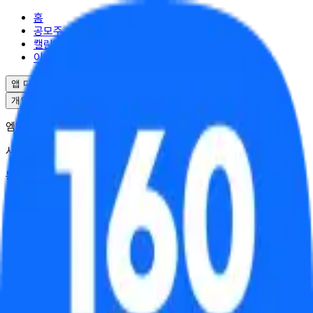
홈
공모주
캘린더
이벤트
앱 다운로드
개인정보처리방침
서비스이용약관
엠엘투자자문(주) | 대표 윤도선
사업자등록번호 : 341-88-02703
통신판매업 : 2025-서울강남-04995
서울특별시 강남구 역삼로17길 10
대표번호 : 02-6949-0045
© ML Investment Advisory Co.,Ltd. All Rights Reserved.