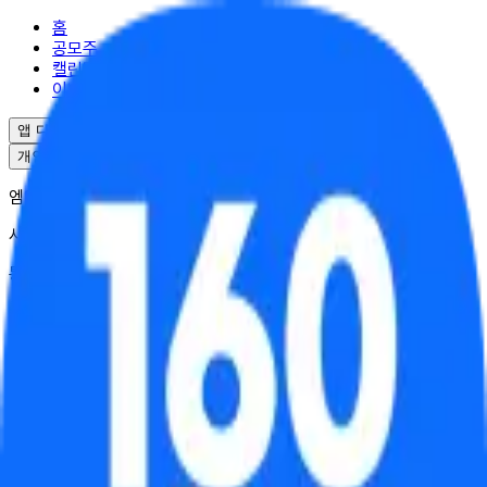
홈
공모주
캘린더
이벤트
앱 다운로드
개인정보처리방침
서비스이용약관
엠엘투자자문(주) | 대표 윤도선
사업자등록번호 : 341-88-02703
통신판매업 : 2025-서울강남-04995
서울특별시 강남구 역삼로17길 10
대표번호 : 02-6949-0045
© ML Investment Advisory Co.,Ltd. All Rights Reserved.