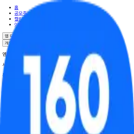
홈
공모주
캘린더
이벤트
앱 다운로드
개인정보처리방침
서비스이용약관
엠엘투자자문(주) | 대표 윤도선
사업자등록번호 : 341-88-02703
통신판매업 : 2025-서울강남-04995
서울특별시 강남구 역삼로17길 10
대표번호 : 02-6949-0045
© ML Investment Advisory Co.,Ltd. All Rights Reserved.
균등배정
비례배정