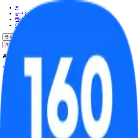
홈
공모주
캘린더
이벤트
앱 다운로드
개인정보처리방침
서비스이용약관
엠엘투자자문(주) | 대표 윤도선
사업자등록번호 : 341-88-02703
통신판매업 : 2025-서울강남-04995
서울특별시 강남구 역삼로17길 10
대표번호 : 02-6949-0045
© ML Investment Advisory Co.,Ltd. All Rights Reserved.