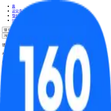
홈
공모주
캘린더
이벤트
앱 다운로드
개인정보처리방침
서비스이용약관
엠엘투자자문(주) | 대표 윤도선
사업자등록번호 : 341-88-02703
통신판매업 : 2025-서울강남-04995
서울특별시 강남구 역삼로17길 10
대표번호 : 02-6949-0045
© ML Investment Advisory Co.,Ltd. All Rights Reserved.
균등배정
비례배정