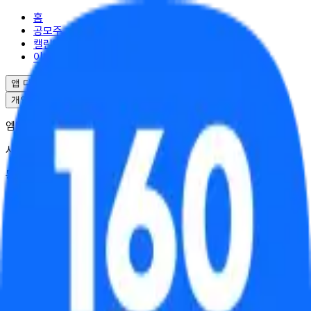
홈
공모주
캘린더
이벤트
앱 다운로드
개인정보처리방침
서비스이용약관
엠엘투자자문(주) | 대표 윤도선
사업자등록번호 : 341-88-02703
통신판매업 : 2025-서울강남-04995
서울특별시 강남구 역삼로17길 10
대표번호 : 02-6949-0045
© ML Investment Advisory Co.,Ltd. All Rights Reserved.