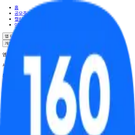
홈
공모주
캘린더
이벤트
앱 다운로드
개인정보처리방침
서비스이용약관
엠엘투자자문(주) | 대표 윤도선
사업자등록번호 : 341-88-02703
통신판매업 : 2025-서울강남-04995
서울특별시 강남구 역삼로17길 10
대표번호 : 02-6949-0045
© ML Investment Advisory Co.,Ltd. All Rights Reserved.
균등배정
비례배정