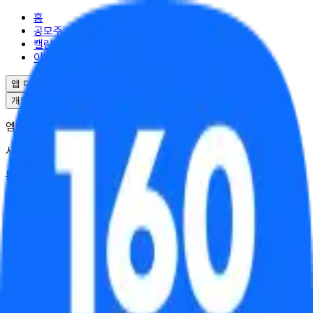
홈
공모주
캘린더
이벤트
앱 다운로드
개인정보처리방침
서비스이용약관
엠엘투자자문(주) | 대표 윤도선
사업자등록번호 : 341-88-02703
통신판매업 : 2025-서울강남-04995
서울특별시 강남구 역삼로17길 10
대표번호 : 02-6949-0045
© ML Investment Advisory Co.,Ltd. All Rights Reserved.