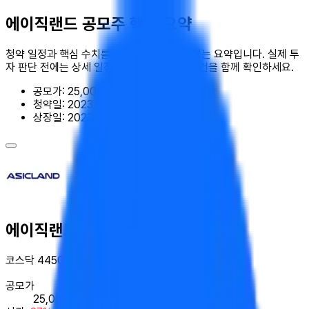
에이직랜드
공모주 핵심 요약
청약 일정과 핵심 수치를 한 번에 확인할 수 있는 요약입니다. 실제 투
자 판단 전에는 상세 일정과 증권사별 청약 조건을 함께 확인하세요.
공모가:
25,000원
청약일:
2023.11.02 (목)
~
~ 11.03 (금)
상장일:
2023.11.13 (월)
에이직랜드
코스닥
445090
공모가
25,000원