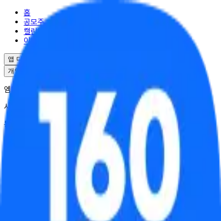
홈
공모주
캘린더
이벤트
앱 다운로드
개인정보처리방침
서비스이용약관
엠엘투자자문(주) | 대표 윤도선
사업자등록번호 : 341-88-02703
통신판매업 : 2025-서울강남-04995
서울특별시 강남구 역삼로17길 10
대표번호 : 02-6949-0045
© ML Investment Advisory Co.,Ltd. All Rights Reserved.