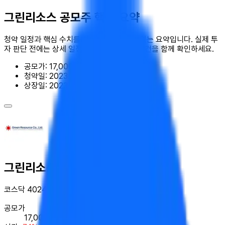
그린리소스
공모주 핵심 요약
청약 일정과 핵심 수치를 한 번에 확인할 수 있는 요약입니다. 실제 투
자 판단 전에는 상세 일정과 증권사별 청약 조건을 함께 확인하세요.
공모가:
17,000원
청약일:
2023.11.13 (월)
~
~ 11.14 (화)
상장일:
2023.11.24 (금)
그린리소스
코스닥
402490
공모가
17,000원