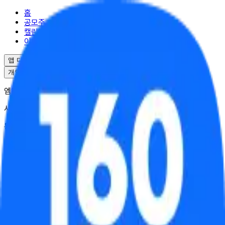
홈
공모주
캘린더
이벤트
앱 다운로드
개인정보처리방침
서비스이용약관
엠엘투자자문(주) | 대표 윤도선
사업자등록번호 : 341-88-02703
통신판매업 : 2025-서울강남-04995
서울특별시 강남구 역삼로17길 10
대표번호 : 02-6949-0045
© ML Investment Advisory Co.,Ltd. All Rights Reserved.