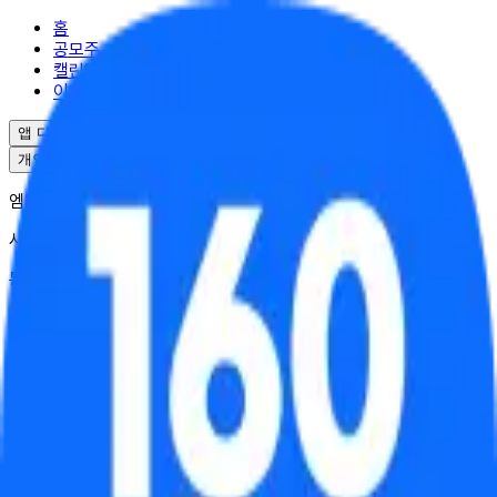
홈
공모주
캘린더
이벤트
앱 다운로드
개인정보처리방침
서비스이용약관
엠엘투자자문(주) | 대표 윤도선
사업자등록번호 : 341-88-02703
통신판매업 : 2025-서울강남-04995
서울특별시 강남구 역삼로17길 10
대표번호 : 02-6949-0045
© ML Investment Advisory Co.,Ltd. All Rights Reserved.