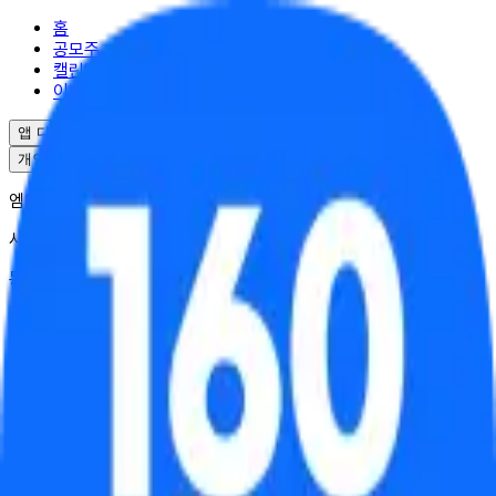
홈
공모주
캘린더
이벤트
앱 다운로드
개인정보처리방침
서비스이용약관
엠엘투자자문(주) | 대표 윤도선
사업자등록번호 : 341-88-02703
통신판매업 : 2025-서울강남-04995
서울특별시 강남구 역삼로17길 10
대표번호 : 02-6949-0045
© ML Investment Advisory Co.,Ltd. All Rights Reserved.