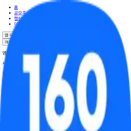
홈
공모주
캘린더
이벤트
앱 다운로드
개인정보처리방침
서비스이용약관
엠엘투자자문(주) | 대표 윤도선
사업자등록번호 : 341-88-02703
통신판매업 : 2025-서울강남-04995
서울특별시 강남구 역삼로17길 10
대표번호 : 02-6949-0045
© ML Investment Advisory Co.,Ltd. All Rights Reserved.
균등배정
비례배정